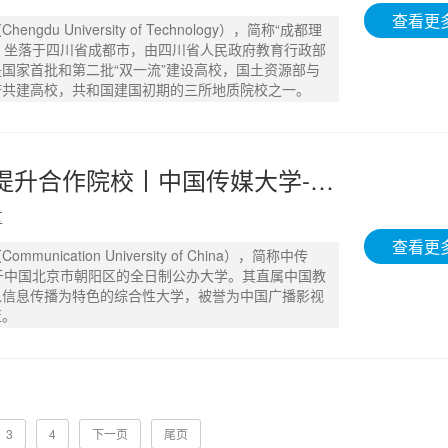
查看更
ngdu University of Technology），简称“成都理
），坐落于四川省成都市，由四川省人民政府教育行政部
国家首批和第二批“双一流”建设高校，国土资源部与
府共建高校，共和国建国初期的三所地质院校之一。
成都学历提升合作院校丨中国传媒大学-自考 - 15902813070
区
查看更
munication University of China），简称中传
于中国北京市朝阳区的全日制公办大学。其直属中国教
以信息传播为特色的综合性大学，被誉为中国广播影视
篮。
3
4
下一页
尾页