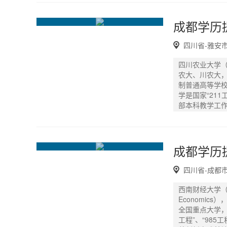
四川省-雅安
四川农业大学（英文：
农大、川农大
制普通高等学
学是国家“21
部本科教学工
四川省-成都
西南财经大学（South
Economi
全国重点大学，
工程”、“98