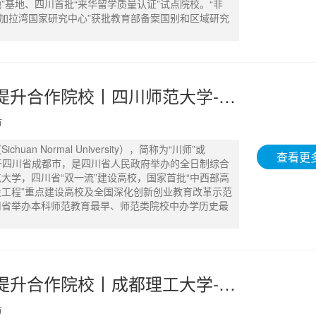
”基地、四川首批“来华留学质量认证”试点院校。“非
孟加拉湾国家研究中心”获批教育部备案国别和区域研究
成都学历提升合作院校丨四川师范大学-自考成考 - 15902813070
市
huan Normal University），简称为“川师”或
查看更
 ，位于四川省成都市，是四川省人民政府举办的全日制综合
大学，四川省“双一流”建设高校，国家首批“中西部高
工程”重点建设高校及全国深化创新创业教育改革示范
川省举办本科师范教育最早、师范类院校中办学历史最
。
成都学历提升合作院校丨成都理工大学-自考成考 - 15902813070
市