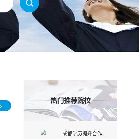
多
成都学历提升合作院校丨四川大学-自考成考 - 15902813070