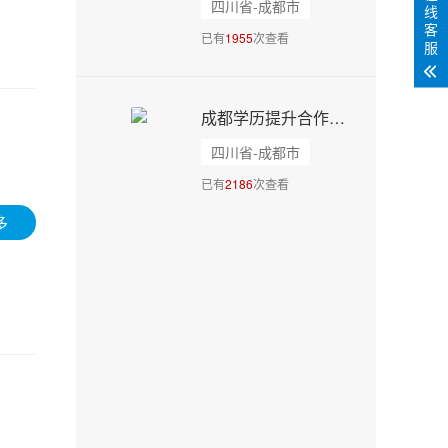
四川省-成都市
线
客
已有
1955
次查看
服
成都学历提升合作院校丨成都理工大学-自考成考 - 15902813070
四川省-成都市
已有
2186
次查看
多