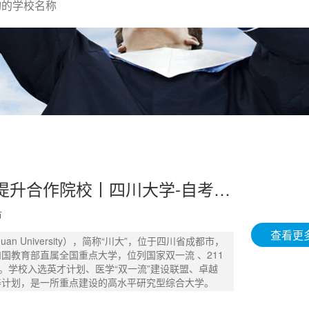
成都学历提升合作院校丨四川大学-自考成考 - 15902813070
市
查看更
uan University），简称“川大”，位于四川省成都市，
国教育部直属全国重点大学，位列国家双一流 、211
程。学校入选英才计划、医学“双一流”建设联盟、卓越
养计划，是一所重点建设的高水平研究型综合大学。